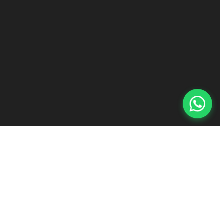
Yhdistämme freelancerin ketteryyden