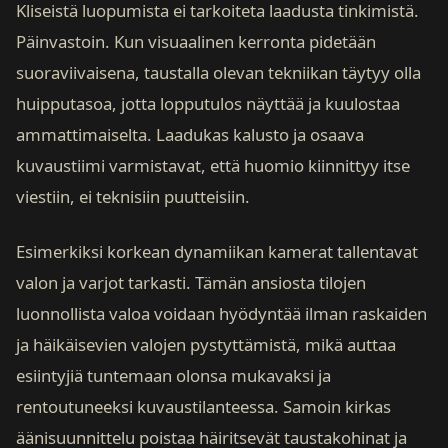
Kliseistä luopumista ei tarkoiteta laadusta tinkimistä.
Päinvastoin. Kun visuaalinen kerronta pidetään
suoraviivaisena, taustalla olevan tekniikan täytyy olla
huipputasoa, jotta lopputulos näyttää ja kuulostaa
ammattimaiselta. Laadukas kalusto ja osaava
kuvaustiimi varmistavat, että huomio kiinnittyy itse
viestiin, ei teknisiin puutteisiin.
Esimerkiksi korkean dynamiikan kamerat tallentavat
valon ja varjot tarkasti. Tämän ansiosta tilojen
luonnollista valoa voidaan hyödyntää ilman raskaiden
ja häikäisevien valojen pystyttämistä, mikä auttaa
esiintyjiä tuntemaan olonsa mukavaksi ja
rentoutuneeksi kuvaustilanteessa. Samoin kirkas
äänisuunnittelu poistaa häiritsevät taustakohinat ja