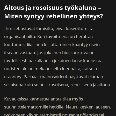
Aitous ja rosoisuus työkaluna –
Miten syntyy rehellinen yhteys?
Ihmiset ostavat ihmisiltä, eivät kasvottomilta
organisaatioilta. Kun tavoitteena on herättää
luottamus, liiallinen kiillottaminen kääntyy usein
itseään vastaan. Jos jokainen hiussuortuva on
täydellisesti paikallaan ja jokainen lause kuulostaa
uutistenlukijan mekaaniselta luennalta, katsoja
etääntyy. Parhaat mainosvideot näyttävät elämän
sellaisena kuin se on – rosoisena, rehellisenä ja aitona.
Kuvauksissa kannattaa antaa tilaa myös
suunnittelemattomille hetkille. Nauru kesken lauseen,
työkoneen käynnistämisestä nouseva pölähdys tai