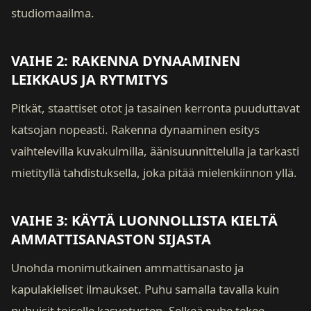
studiomaailma.
VAIHE 2: RAKENNA DYNAAMINEN
LEIKKAUS JA RYTMITYS
Pitkät, staattiset otot ja tasainen kerronta puuduttavat
katsojan nopeasti. Rakenna dynaaminen esitys
vaihtelevilla kuvakulmilla, äänisuunnittelulla ja tarkasti
mietityllä tahdistuksella, joka pitää mielenkiinnon yllä.
VAIHE 3: KÄYTÄ LUONNOLLISTA KIELTÄ
AMMATTISANASTON SIJASTA
Unohda monimutkainen ammattisanasto ja
kapulakieliset ilmaukset. Puhu samalla tavalla kuin
puhuisit toiselle kasvotusten. Selkeä puhe tekee