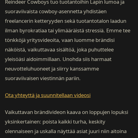
Reindeer Cowboys tuo tuotantoihin Lapin lumoa ja
suoraviivaista cowboy-asennetta yhdistäen
freelancerin ketteryyden sekä tuotantotalon laadun
ilman byrokratiaa tai ylimääräistä stressiä. Emme tee
tönkköjä yritysvideoita, vaan luomme brändisi
näköistä, vaikuttavaa sisältöä, joka puhuttelee
yleisöäsi aidoimmillaan. Unohda siis harmaat
neuvotteluhuoneet ja siirry kanssamme
suoraviivaisen viestinnän pariin.
Ota yhteyttä ja suunnitellaan videosi
Vaikuttavan brändivideon kaava on loppujen lopuksi
yksinkertainen: poista kaikki turha, keskity
olennaiseen ja uskalla näyttää asiat juuri niin aitoina