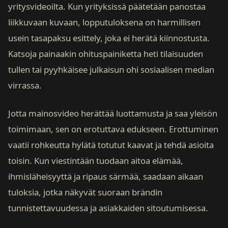
yritysvideoilta. Kun yrityksissä päätetään panostaa
liikkuvaan kuvaan, lopputuloksena on harmillisen
usein tasapaksu esittely, joka ei herätä kiinnostusta.
Katsoja painaakin ohituspainiketta heti tilaisuuden
tullen tai pyyhkäisee julkaisun ohi sosiaalisen median
virrassa.
Jotta mainosvideo herättää luottamusta ja saa yleisön
toimimaan, sen on erotuttava edukseen. Erottuminen
vaatii rohkeutta hylätä totutut kaavat ja tehdä asioita
toisin. Kun viestintään tuodaan aitoa elämää,
ihmisläheisyyttä ja ripaus särmää, saadaan aikaan
tuloksia, jotka näkyvät suoraan brändin
tunnistettavuudessa ja asiakkaiden sitoutumisessa.