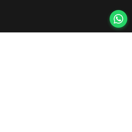
Yhdistämme freelancerin ketteryyden
ja tuotantotalon laadun ilman
palkkakuluja, byrokratiaa tai stressiä.
Palvelut
Videomarkkinointi