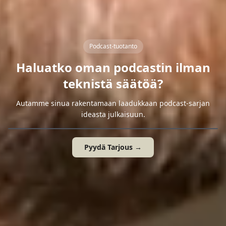
Podcast-tuotanto
Haluatko oman podcastin ilman
teknistä säätöä?
Autamme sinua rakentamaan laadukkaan podcast-sarjan
ideasta julkaisuun.
Pyydä Tarjous →